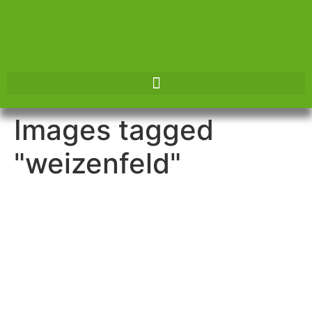
Herzlich
Willkommen!
Images tagged
Energie • Viehhandel •
"weizenfeld"
Futtermittel
Bei uns finden Sie eine
große Auswahl
Informieren Sie sich jetzt