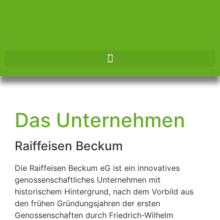
Herzlich
Willkommen!
Energie • Viehhandel •
Das Unternehmen
Futtermittel
Bei uns finden Sie eine
Raiffeisen Beckum
große Auswahl
Die Raiffeisen Beckum eG ist ein innovatives
Informieren Sie sich jetzt
genossenschaftliches Unternehmen mit
historischem Hintergrund, nach dem Vorbild aus
den frühen Gründungsjahren der ersten
Genossenschaften durch Friedrich-Wilhelm