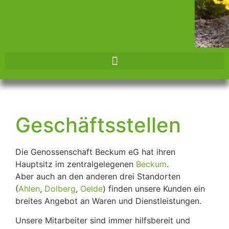
Herzlich
Willkommen!
Energie • Viehhandel •
Geschäftsstellen
Futtermittel
Bei uns finden Sie eine
große Auswahl
Die Genossenschaft Beckum eG hat ihren
Hauptsitz im zentralgelegenen
Beckum
.
Aber auch an den anderen drei Standorten
Informieren Sie sich jetzt
(
Ahlen
,
Dolberg
,
Oelde
) finden unsere Kunden ein
breites Angebot an Waren und Dienstleistungen.
Unsere Mitarbeiter sind immer hilfsbereit und