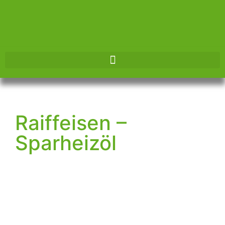
Herzlich
Willkommen!
Energie • Viehhandel •
Raiffeisen –
Futtermittel
Bei uns finden Sie eine
Sparheizöl
große Auswahl
Informieren Sie sich jetzt