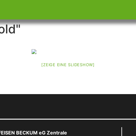
old"
[ZEIGE EINE SLIDESHOW]
FEISEN BECKUM eG Zentrale