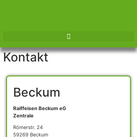
Herzlich
Willkommen!
Kontakt
Energie • Viehhandel •
Futtermittel
Bei uns finden Sie eine
Beckum
große Auswahl
Raiffeisen Beckum eG
Informieren Sie sich jetzt
Zentrale
Römerstr. 24
59269 Beckum